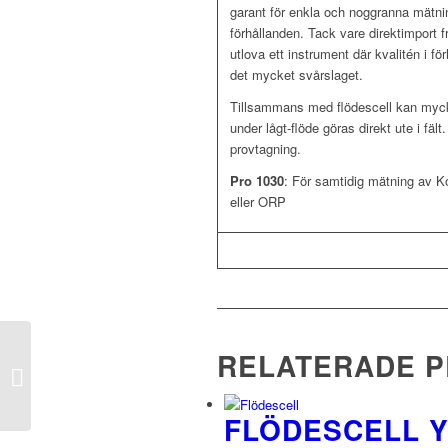
garant för enkla och noggranna mätnin
förhållanden. Tack vare direktimport f
utlova ett instrument där kvalitén i förh
det mycket svårslaget.
Tillsammans med flödescell kan myck
under lågt-flöde göras direkt ute i fäl
provtagning.
Pro 1030
: För samtidig mätning av 
eller ORP
RELATERADE 
GDT-Multiple GPRS
FLÖDESCELL Y