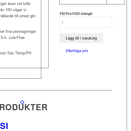
gar även vid tuffa
rån YSI vågar vi
YSI Pro1030 mängd
ållande till priset gör
et fina provtagningar
t. S.k. Low-Flow
Lägg till i varukorg
Efterfråga pris
Kond./Sal./Temp/PH
PRODUKTER
SI