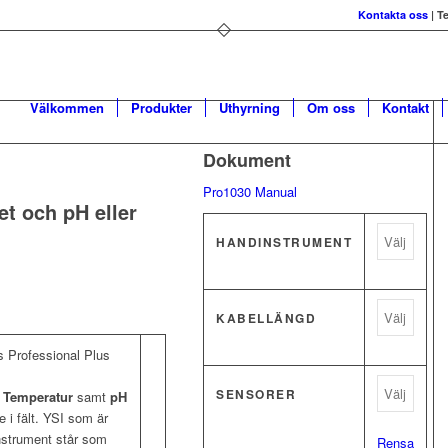
Kontakta oss
| T
Välkommen
Produkter
Uthyrning
Om oss
Kontakt
Dokument
Pro1030 Manual
et och pH eller
HANDINSTRUMENT
KABELLÄNGD
:s Professional Plus
SENSORER
, Temperatur
samt
pH
 i fält. YSI som är
nstrument står som
Rensa