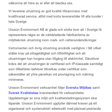
välkomna att höra av er eller att besöka oss.
Vi levererar utrustning av god kvalité tillsammans med
kvalificerad service, alltid med korta leveranstider till alla kunder i
hela Sverige.
Unoson Environment AB är glada och stolta över att i Sverige få
representera några av de världsledande fabrikanterna av
miljöteknisk utrustning inom mark- och vattenundersökningar.
Instrumenten och övrig utrustning används vanligtvis i fält vilket
ställer krav på slitagetålighet och tillförlitlighet och att
utrustningen kan fungera utan tillgång till elektricitet. Därutöver
krävs det att utrustningen är certifierad och IP-klassade samtidigt
som tillbehören behöver tillverkas under certifikat som
säkerställer att yttre påverkan vid provtagning och mätning
minimeras.
Unoson Environment verksamhet följer
Svenska Miljöbas
samt
Svensk Kvalitetsbas
kravstandard för verksamheter.
Uppdateringar av sina miljö och kvalitetsledningssystem sker
löpande. Unoson Environment uppfyller därmed kraven på ett
organiserat och systematiskt arbetssätt med påvisad prestanda