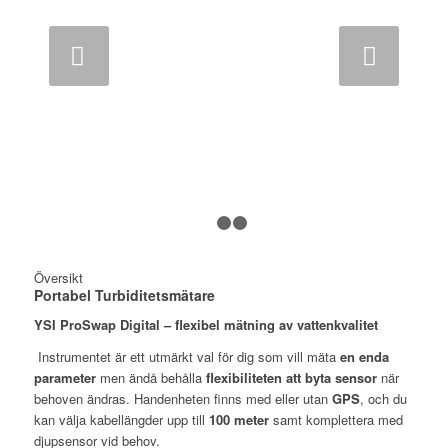
Nästa
1
2
3
Översikt
Portabel Turbiditetsmätare
YSI ProSwap Digital – flexibel mätning av vattenkvalitet
Instrumentet är ett utmärkt val för dig som vill mäta
en enda
parameter
men ändå behålla
flexibiliteten att byta sensor
när
behoven ändras. Handenheten finns med eller utan
GPS
, och du
kan välja kabellängder upp till
100 meter
samt komplettera med
djupsensor vid behov.