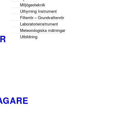
Miljögeoteknik
Uthyrning Instrument
Filterrör – Grundvattenrör
Laboratorieinstrument
Meteorologiska mätningar
ER
Utbildning
AGARE