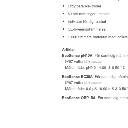
Utbytbara elektroder
50 set mätningar i minnet
Indikator för lågt batteri
CE-överensstämmelse
> 200 timmars batteritid med indikato
Artiklar
EcoSense pH10A
: För samtidig mätni
– IP67 vattentätklassad.
– Mätområde: pH0.0-14.00 & 0-50 ° C
EcoSense EC30A
: För samtidig mätni
– IP67 vattentätklassad.
– Mätområde: 0.0 µS-19.90 mS & 0-50 
EcoSense ORP15A
: För samtidig mät