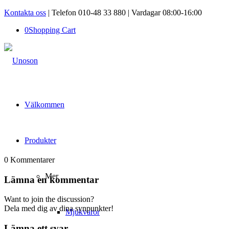
Kontakta oss
| Telefon 010-48 33 880 | Vardagar 08:00-16:00
0
Shopping Cart
Välkommen
Produkter
0
Kommentarer
Mer
Lämna en kommentar
Want to join the discussion?
Dela med dig av dina synpunkter!
Mjukvaror
Lämna ett svar