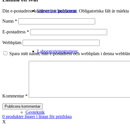
Uthyrning Instrument
Din e-postadress kommer inte publiceras.
Obligatoriska fält är märkta
Namn
*
Filterrör – Grundvattenrör
E-postadress
*
Webbplats
Laboratorieinstrument
Spara mitt namn, min e-postadress och webbplats i denna webbläsa
Meteorologiska mätningar
Utbildning
Kommentar
*
Geoteknik
0
produkter
ligger i listan för prisfråga
X