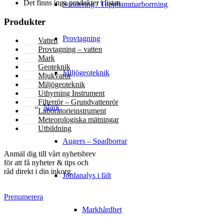
Det finns inga produkter i listan
Sondering / Topphammarborrning
Produkter
Provtagning
Vatten
Provtagning – vatten
Mark
Geoteknik
Miljögeoteknik
Mjukvaror
Miljögeoteknik
Uthyrning Instrument
Filterrör – Grundvattenrör
Mark
Laboratorieinstrument
Meteorologiska mätningar
Utbildning
Augers – Spadborrar
NYHETSBREV
Anmäl dig till vårt nyhetsbrev
för att få nyheter & tips och
råd direkt i din inkorg.
Jordanalys i fält
Prenumerera
Markhårdhet
KONTAKT