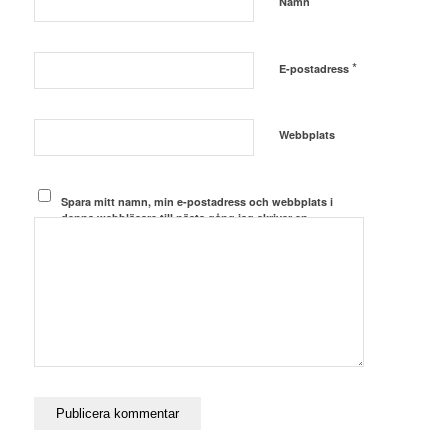
*
Namn
*
E-postadress
Webbplats
Spara mitt namn, min e-postadress och webbplats i
denna webbläsare till nästa gång jag skriver en
kommentar.