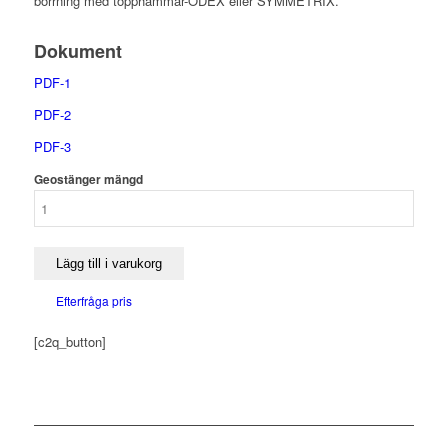
borrning med topphammar-ODEX eller SYMMETRIX.
Dokument
PDF-1
PDF-2
PDF-3
Geostänger mängd
Lägg till i varukorg
Efterfråga pris
[c2q_button]