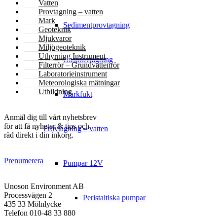
Vatten
Provtagning – vatten
Mark
Sedimentprovtagning
Geoteknik
Mjukvaror
Miljögeoteknik
Uthyrning Instrument
Gasprovtagning
Filterrör – Grundvattenrör
Laboratorieinstrument
Meteorologiska mätningar
Utbildning
Markfukt
NYHETSBREV
Anmäl dig till vårt nyhetsbrev
för att få nyheter & tips och
Provtagning – vatten
råd direkt i din inkorg.
Prenumerera
Pumpar 12V
KONTAKT
Unoson Environment AB
Processvägen 2
Peristaltiska pumpar
435 33 Mölnlycke
Telefon 010-48 33 880