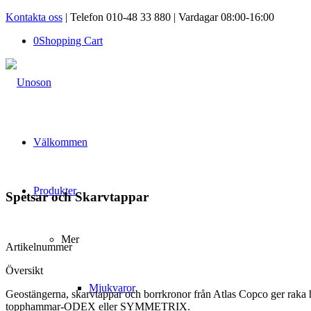
Kontakta oss
| Telefon 010-48 33 880 | Vardagar 08:00-16:00
0
Shopping Cart
Välkommen
Produkter
Spetsar och Skarvtappar
Mer
Artikelnummer
Översikt
Mjukvaror
Geostängerna, skarvtappar och borrkronor från Atlas Copco ger raka 
topphammar-ODEX eller SYMMETRIX.