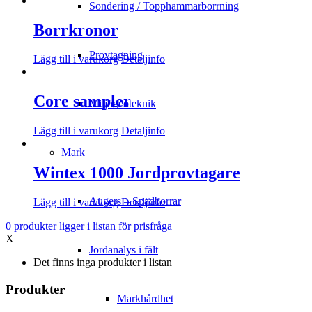
Sondering / Topphammarborrning
Borrkronor
Provtagning
Lägg till i varukorg
Detaljinfo
Core sampler
Miljögeoteknik
Lägg till i varukorg
Detaljinfo
Mark
Wintex 1000 Jordprovtagare
Augers – Spadborrar
Lägg till i varukorg
Detaljinfo
0
produkter
ligger i listan för prisfråga
X
Jordanalys i fält
Det finns inga produkter i listan
Produkter
Markhårdhet