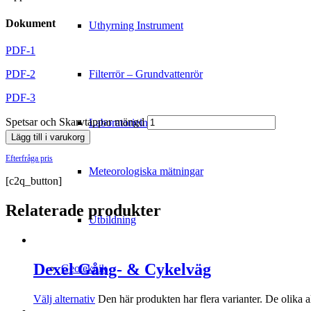
Dokument
Uthyrning Instrument
PDF-1
PDF-2
Filterrör – Grundvattenrör
PDF-3
Spetsar och Skarvtappar mängd
Laboratorieinstrument
Lägg till i varukorg
Efterfråga pris
Meteorologiska mätningar
[c2q_button]
Relaterade produkter
Utbildning
Dexel Gång- & Cykelväg
Geoteknik
Välj alternativ
Den här produkten har flera varianter. De olika a