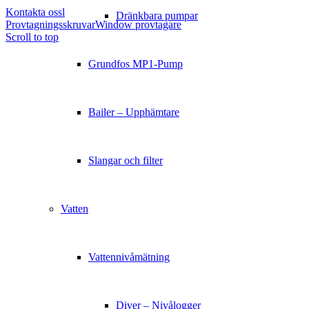
Kontakta ossl
Dränkbara pumpar
Provtagningsskruvar
Window provtagare
Scroll to top
Grundfos MP1-Pump
Bailer – Upphämtare
Slangar och filter
Vatten
Vattennivåmätning
Diver – Nivålogger