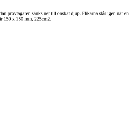
n provtagaren sänks ner till önskat djup. Flikarna slås igen när en
t är 150 x 150 mm, 225cm2.