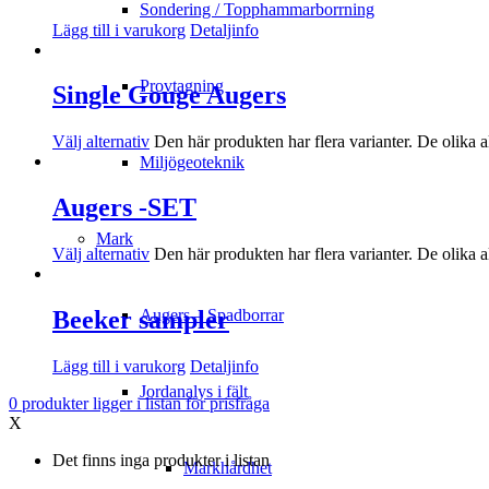
Sondering / Topphammarborrning
Lägg till i varukorg
Detaljinfo
Provtagning
Single Gouge Augers
Välj alternativ
Den här produkten har flera varianter. De olika a
Miljögeoteknik
Augers -SET
Mark
Välj alternativ
Den här produkten har flera varianter. De olika a
Augers – Spadborrar
Beeker sampler
Lägg till i varukorg
Detaljinfo
Jordanalys i fält
0
produkter
ligger i listan för prisfråga
X
Det finns inga produkter i listan
Markhårdhet