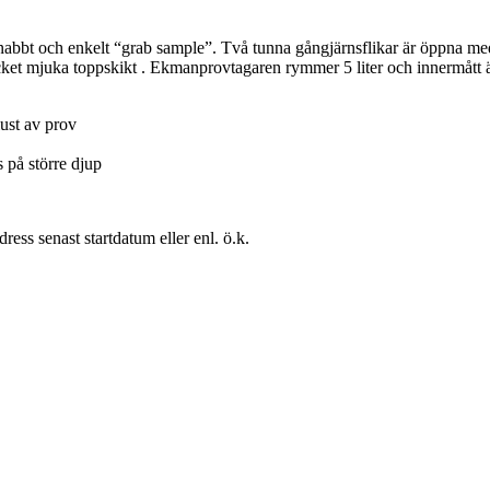
nabbt och enkelt “grab sample”. Två tunna gångjärnsflikar är öppna meda
ycket mjuka toppskikt . Ekmanprovtagaren rymmer 5 liter och innermåt
lust av prov
 på större djup
ress senast startdatum eller enl. ö.k.