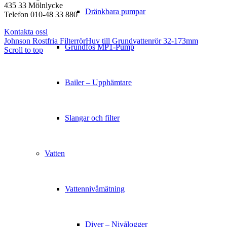
435 33 Mölnlycke
Dränkbara pumpar
Telefon 010-48 33 880
Kontakta ossl
Johnson Rostfria Filterrör
Huv till Grundvattenrör 32-173mm
Grundfos MP1-Pump
Scroll to top
Bailer – Upphämtare
Slangar och filter
Vatten
Vattennivåmätning
Diver – Nivålogger