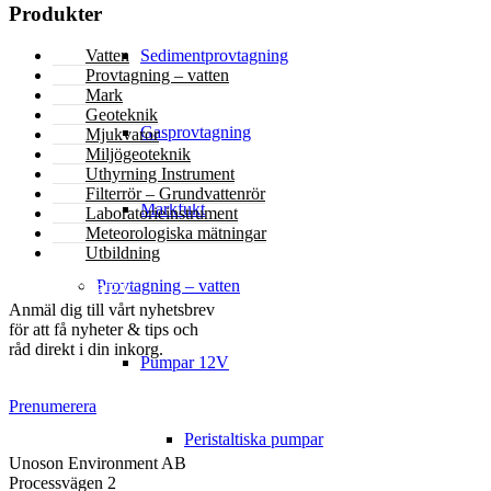
Produkter
Sedimentprovtagning
Vatten
Provtagning – vatten
Mark
Geoteknik
Gasprovtagning
Mjukvaror
Miljögeoteknik
Uthyrning Instrument
Filterrör – Grundvattenrör
Markfukt
Laboratorieinstrument
Meteorologiska mätningar
Utbildning
Provtagning – vatten
NYHETSBREV
Anmäl dig till vårt nyhetsbrev
för att få nyheter & tips och
råd direkt i din inkorg.
Pumpar 12V
Prenumerera
Peristaltiska pumpar
KONTAKT
Unoson Environment AB
Processvägen 2