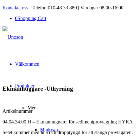
Kontakta oss
| Telefon 010-48 33 880 | Vardagar 08:00-16:00
0
Shopping Cart
Välkommen
Produkter
Ekmanhuggare -Uthyrning
Mer
Artikelnummer
04.04.34.00.H – Ekmanhuggare, för sedimentprovtagning HYRA
Mjukvaror
Setet kommer med lina och dropptyngd för att stänga provtagaren.