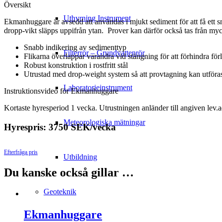
Översikt
Uthyrning Instrument
Ekmanhuggare är avsedd att användas i mjukt sediment för att få ett s
dropp-vikt släpps uppifrån ytan. Prover kan därför också tas från m
Snabb indikering av sedimenttyp
Filterrör – Grundvattenrör
Flikarna överlappar varandra vid stängning för att förhindra för
Robust konstruktion i rostfritt stål
Utrustad med drop-weight system så att provtagning kan utföras
Laboratorieinstrument
Instruktionsvideo för Ekmanhuggare
Kortaste hyresperiod 1 vecka. Utrustningen anländer till angiven lev.ad
Meteorologiska mätningar
Hyrespris: 3750 SEK/vecka
Efterfråga pris
Utbildning
Du kanske också gillar …
Geoteknik
Ekmanhuggare