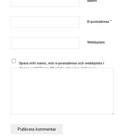
*
Namn
*
E-postadress
Webbplats
Spara mitt namn, min e-postadress och webbplats i
denna webbläsare till nästa gång jag skriver en
kommentar.