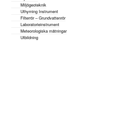
Miljögeoteknik
Uthyrning Instrument
Filterrör – Grundvattenrör
Laboratorieinstrument
Meteorologiska mätningar
Utbildning