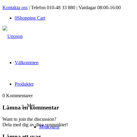
Kontakta oss
| Telefon 010-48 33 880 | Vardagar 08:00-16:00
0
Shopping Cart
Välkommen
Produkter
0
Kommentarer
Mer
Lämna en kommentar
Want to join the discussion?
Dela med dig av dina synpunkter!
Mjukvaror
Lämna ett svar