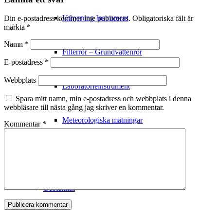
Uthyrning Instrument
Din e-postadress kommer inte publiceras.
Obligatoriska fält är
märkta
*
Namn
*
Filterrör – Grundvattenrör
E-postadress
*
Webbplats
Laboratorieinstrument
Spara mitt namn, min e-postadress och webbplats i denna
webbläsare till nästa gång jag skriver en kommentar.
Meteorologiska mätningar
Kommentar
*
Utbildning
Geoteknik