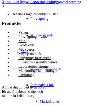
0
produkter
ligger i listan för prisfråga
Sondering / Topphammarborrning
X
Det finns inga produkter i listan
Provtagning
Produkter
Vatten
Miljögeoteknik
Provtagning – vatten
Mark
Geoteknik
Mjukvaror
Mark
Miljögeoteknik
Uthyrning Instrument
Filterrör – Grundvattenrör
Laboratorieinstrument
Augers – Spadborrar
Meteorologiska mätningar
Utbildning
NYHETSBREV
Jordanalys i fält
Anmäl dig till vårt nyhetsbrev
för att få nyheter & tips och
råd direkt i din inkorg.
Markhårdhet