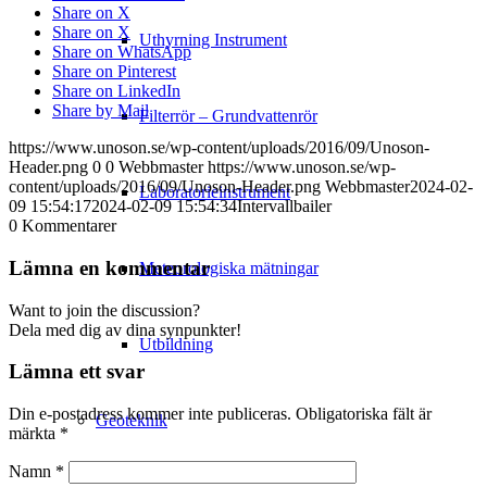
Share on X
Share on X
Uthyrning Instrument
Share on WhatsApp
Share on Pinterest
Share on LinkedIn
Share by Mail
Filterrör – Grundvattenrör
https://www.unoson.se/wp-content/uploads/2016/09/Unoson-
Header.png
0
0
Webbmaster
https://www.unoson.se/wp-
content/uploads/2016/09/Unoson-Header.png
Webbmaster
2024-02-
Laboratorieinstrument
09 15:54:17
2024-02-09 15:54:34
Intervallbailer
0
Kommentarer
Lämna en kommentar
Meteorologiska mätningar
Want to join the discussion?
Dela med dig av dina synpunkter!
Utbildning
Lämna ett svar
Din e-postadress kommer inte publiceras.
Obligatoriska fält är
Geoteknik
märkta
*
Namn
*