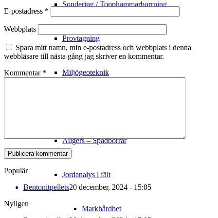
Sondering / Topphammarborrning
E-postadress
*
Webbplats
Provtagning
Spara mitt namn, min e-postadress och webbplats i denna
webbläsare till nästa gång jag skriver en kommentar.
Miljögeoteknik
Kommentar
*
Mark
Augers – Spadborrar
Populär
Jordanalys i fält
Bentonitpellets
20 december, 2024 - 15:05
Nyligen
Markhårdhet