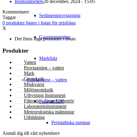
Bentonitpellets
20 december, 2024 - 15:05
Kommentarer
Sedimentprovtagning
Taggar
0
produkter
ligger i listan för prisfråga
X
Gasprovtagning
Det finns inga produkter i listan
Produkter
Markfukt
Vatten
Provtagning – vatten
Mark
Geoteknik
Provtagning – vatten
Mjukvaror
Miljögeoteknik
Uthyrning Instrument
Filterrör – Grundvattenrör
Pumpar 12V
Laboratorieinstrument
Meteorologiska mätningar
Utbildning
Peristaltiska pumpar
NYHETSBREV
Anmäl dig till vårt nyhetsbrev