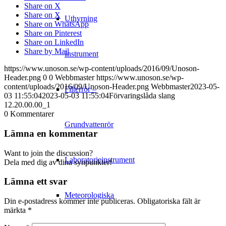
Share on X
Share on X
Uthyrning
Share on WhatsApp
Share on Pinterest
Share on LinkedIn
Share by Mail
Instrument
https://www.unoson.se/wp-content/uploads/2016/09/Unoson-
Header.png
0
0
Webbmaster
https://www.unoson.se/wp-
content/uploads/2016/09/Unoson-Header.png
Webbmaster
2023-05-
Filterrör –
03 11:55:04
2023-05-03 11:55:04
Förvaringslåda slang
12.20.00.00_1
0
Kommentarer
Grundvattenrör
Lämna en kommentar
Want to join the discussion?
Laboratorieinstrument
Dela med dig av dina synpunkter!
Lämna ett svar
Meteorologiska
Din e-postadress kommer inte publiceras.
Obligatoriska fält är
märkta
*