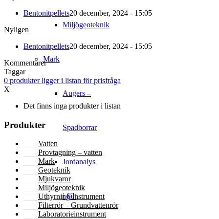
Bentonitpellets
20 december, 2024 - 15:05
Miljögeoteknik
Nyligen
Bentonitpellets
20 december, 2024 - 15:05
Mark
Kommentarer
Taggar
0
produkter
ligger i listan för prisfråga
X
Augers –
Det finns inga produkter i listan
Produkter
Spadborrar
Vatten
Provtagning – vatten
Mark
Jordanalys
Geoteknik
Mjukvaror
Miljögeoteknik
i fält
Uthyrning Instrument
Filterrör – Grundvattenrör
Laboratorieinstrument