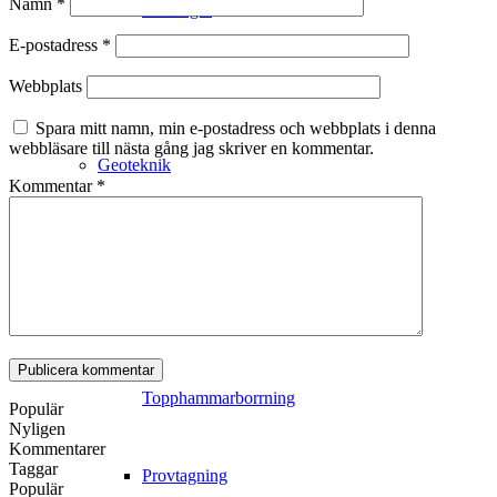
Namn
*
mätningar
E-postadress
*
Webbplats
Utbildning
Spara mitt namn, min e-postadress och webbplats i denna
webbläsare till nästa gång jag skriver en kommentar.
Geoteknik
Kommentar
*
Sondering
/
Topphammarborrning
Populär
Nyligen
Kommentarer
Taggar
Provtagning
Populär