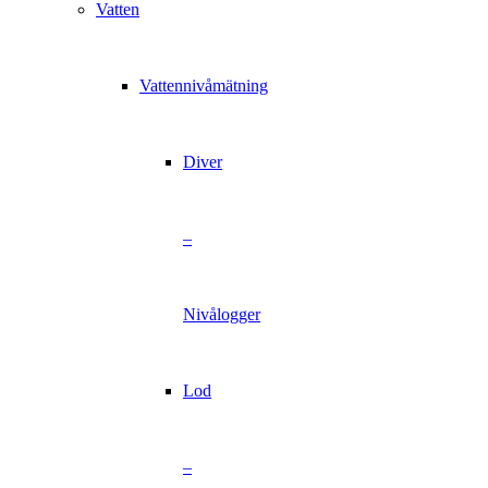
Vatten
Vattennivåmätning
Diver
–
Nivålogger
Lod
–