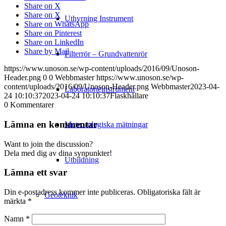
Share on X
Share on X
Uthyrning Instrument
Share on WhatsApp
Share on Pinterest
Share on LinkedIn
Share by Mail
Filterrör – Grundvattenrör
https://www.unoson.se/wp-content/uploads/2016/09/Unoson-
Header.png
0
0
Webbmaster
https://www.unoson.se/wp-
content/uploads/2016/09/Unoson-Header.png
Webbmaster
2023-04-
Laboratorieinstrument
24 10:10:37
2023-04-24 10:10:37
Flaskhållare
0
Kommentarer
Lämna en kommentar
Meteorologiska mätningar
Want to join the discussion?
Dela med dig av dina synpunkter!
Utbildning
Lämna ett svar
Din e-postadress kommer inte publiceras.
Obligatoriska fält är
Geoteknik
märkta
*
Namn
*