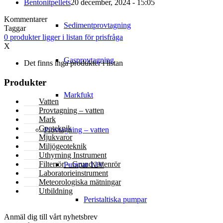
Bentonitpellets
20 december, 2024 - 15:05
Kommentarer
Sedimentprovtagning
Taggar
0
produkter
ligger i listan för prisfråga
X
Gasprovtagning
Det finns inga produkter i listan
Produkter
Markfukt
Vatten
Provtagning – vatten
Mark
Geoteknik
Provtagning – vatten
Mjukvaror
Miljögeoteknik
Uthyrning Instrument
Filterrör – Grundvattenrör
Pumpar 12V
Laboratorieinstrument
Meteorologiska mätningar
Utbildning
Peristaltiska pumpar
NYHETSBREV
Anmäl dig till vårt nyhetsbrev