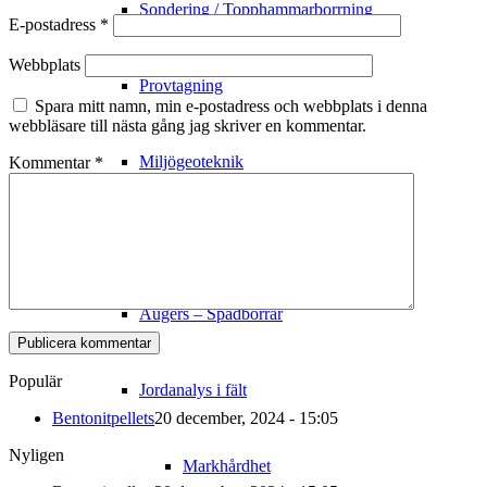
Sondering / Topphammarborrning
E-postadress
*
Webbplats
Provtagning
Spara mitt namn, min e-postadress och webbplats i denna
webbläsare till nästa gång jag skriver en kommentar.
Miljögeoteknik
Kommentar
*
Mark
Augers – Spadborrar
Populär
Jordanalys i fält
Bentonitpellets
20 december, 2024 - 15:05
Nyligen
Markhårdhet