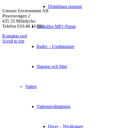
KONTAKT
Dränkbara pumpar
Unoson Environment AB
Processvägen 2
435 33 Mölnlycke
Telefon 010-48 33 880
Grundfos MP1-Pump
Kontakta ossl
Scroll to top
Bailer – Upphämtare
Slangar och filter
Vatten
Vattennivåmätning
Diver – Nivålogger