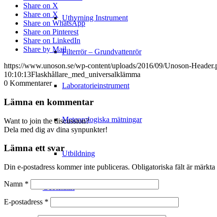
Share on X
Share on X
Uthyrning Instrument
Share on WhatsApp
Share on Pinterest
Share on LinkedIn
Share by Mail
Filterrör – Grundvattenrör
https://www.unoson.se/wp-content/uploads/2016/09/Unoson-Header.
10:10:13
Flaskhållare_med_universalklämma
0
Kommentarer
Laboratorieinstrument
Lämna en kommentar
Meteorologiska mätningar
Want to join the discussion?
Dela med dig av dina synpunkter!
Lämna ett svar
Utbildning
Din e-postadress kommer inte publiceras.
Obligatoriska fält är märkta
Namn
*
Geoteknik
E-postadress
*