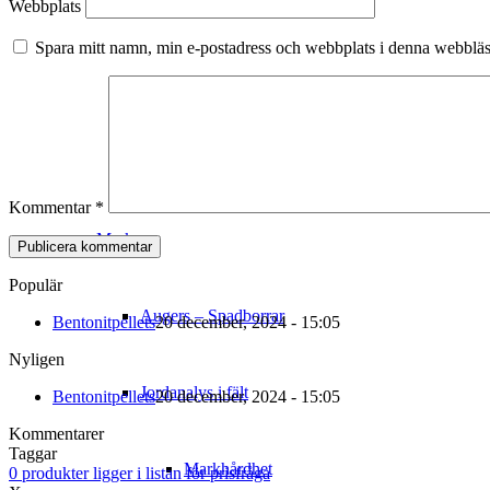
Webbplats
Sondering / Topphammarborrning
Spara mitt namn, min e-postadress och webbplats i denna webbläsa
Provtagning
Miljögeoteknik
Kommentar
*
Mark
Populär
Augers – Spadborrar
Bentonitpellets
20 december, 2024 - 15:05
Nyligen
Jordanalys i fält
Bentonitpellets
20 december, 2024 - 15:05
Kommentarer
Taggar
Markhårdhet
0
produkter
ligger i listan för prisfråga