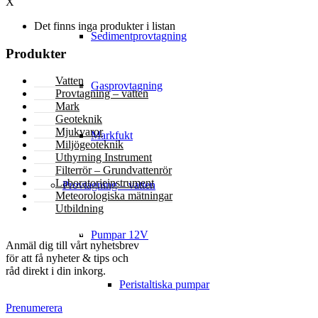
X
Det finns inga produkter i listan
Sedimentprovtagning
Produkter
Vatten
Gasprovtagning
Provtagning – vatten
Mark
Geoteknik
Mjukvaror
Markfukt
Miljögeoteknik
Uthyrning Instrument
Filterrör – Grundvattenrör
Laboratorieinstrument
Provtagning – vatten
Meteorologiska mätningar
Utbildning
NYHETSBREV
Pumpar 12V
Anmäl dig till vårt nyhetsbrev
för att få nyheter & tips och
råd direkt i din inkorg.
Peristaltiska pumpar
Prenumerera