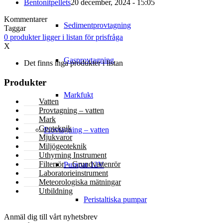
Bentonitpellets
20 december, 2024 - 15:05
Kommentarer
Sedimentprovtagning
Taggar
0
produkter
ligger i listan för prisfråga
X
Gasprovtagning
Det finns inga produkter i listan
Produkter
Markfukt
Vatten
Provtagning – vatten
Mark
Geoteknik
Provtagning – vatten
Mjukvaror
Miljögeoteknik
Uthyrning Instrument
Filterrör – Grundvattenrör
Pumpar 12V
Laboratorieinstrument
Meteorologiska mätningar
Utbildning
Peristaltiska pumpar
NYHETSBREV
Anmäl dig till vårt nyhetsbrev