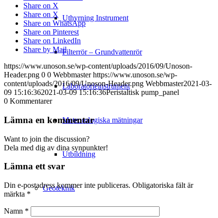
Share on X
Share on X
Uthyrning Instrument
Share on WhatsApp
Share on Pinterest
Share on LinkedIn
Share by Mail
Filterrör – Grundvattenrör
https://www.unoson.se/wp-content/uploads/2016/09/Unoson-
Header.png
0
0
Webbmaster
https://www.unoson.se/wp-
content/uploads/2016/09/Unoson-Header.png
Webbmaster
2021-03-
Laboratorieinstrument
09 15:16:36
2021-03-09 15:16:36
Peristaltisk pump_panel
0
Kommentarer
Lämna en kommentar
Meteorologiska mätningar
Want to join the discussion?
Dela med dig av dina synpunkter!
Utbildning
Lämna ett svar
Din e-postadress kommer inte publiceras.
Obligatoriska fält är
Geoteknik
märkta
*
Namn
*