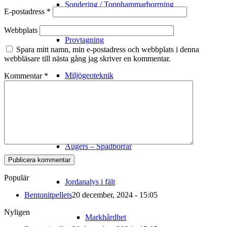
Sondering / Topphammarborrning
E-postadress
*
Webbplats
Provtagning
Spara mitt namn, min e-postadress och webbplats i denna
webbläsare till nästa gång jag skriver en kommentar.
Miljögeoteknik
Kommentar
*
Mark
Augers – Spadborrar
Populär
Jordanalys i fält
Bentonitpellets
20 december, 2024 - 15:05
Nyligen
Markhårdhet