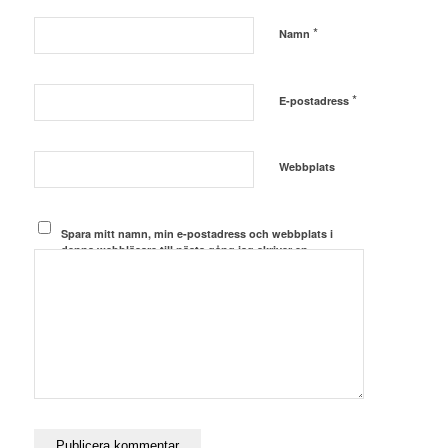
*
Namn
*
E-postadress
Webbplats
Spara mitt namn, min e-postadress och webbplats i
denna webbläsare till nästa gång jag skriver en
kommentar.