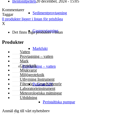
Bentonitpellets
20 december, 2024 - 15:05
Kommentarer
Sedimentprovtagning
Taggar
0
produkter
ligger i listan för prisfråga
X
Gasprovtagning
Det finns inga produkter i listan
Produkter
Markfukt
Vatten
Provtagning – vatten
Mark
Geoteknik
Provtagning – vatten
Mjukvaror
Miljögeoteknik
Uthyrning Instrument
Filterrör – Grundvattenrör
Pumpar 12V
Laboratorieinstrument
Meteorologiska mätningar
Utbildning
Peristaltiska pumpar
NYHETSBREV
Anmäl dig till vårt nyhetsbrev