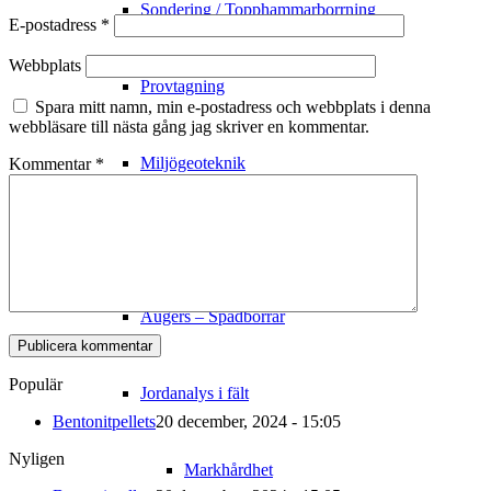
Sondering / Topphammarborrning
E-postadress
*
Webbplats
Provtagning
Spara mitt namn, min e-postadress och webbplats i denna
webbläsare till nästa gång jag skriver en kommentar.
Miljögeoteknik
Kommentar
*
Mark
Augers – Spadborrar
Populär
Jordanalys i fält
Bentonitpellets
20 december, 2024 - 15:05
Nyligen
Markhårdhet