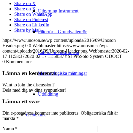
Share on X
Share on X
Uthyrning Instrument
Share on WhatsApp
Share on Pinterest
Share on LinkedIn
Share by Mail
Filterrör – Grundvattenrör
https://www.unoson.se/wp-content/uploads/2016/09/Unoson-
Header.png
0
0
Webbmaster
https://www.unoson.se/wp-
content/uploads/2016/09/Unoson-Header.png
Webbmaster
2020-02-
Laboratorieinstrument
17 11:58:37
2020-02-17 11:58:37
YSI-ProSolo-System-ODOCT
0
Kommentarer
Lämna en kommentar
Meteorologiska mätningar
Want to join the discussion?
Dela med dig av dina synpunkter!
Utbildning
Lämna ett svar
Din e-postadress kommer inte publiceras.
Obligatoriska fält är
Geoteknik
märkta
*
Namn
*