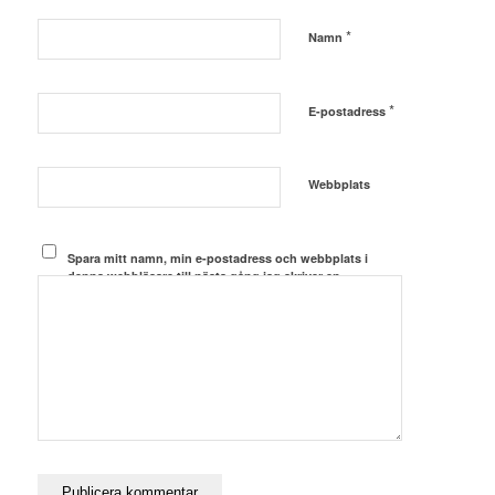
*
Namn
*
E-postadress
Webbplats
Spara mitt namn, min e-postadress och webbplats i
denna webbläsare till nästa gång jag skriver en
kommentar.