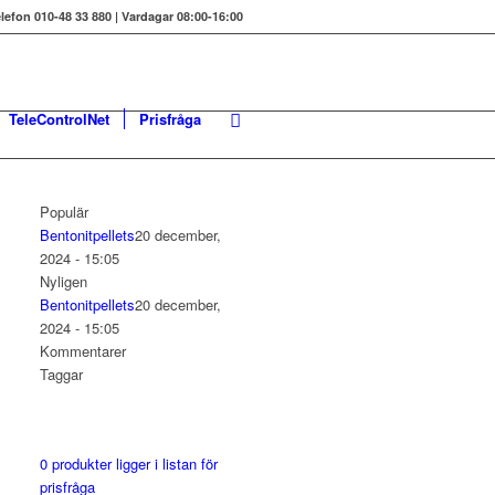
elefon 010-48 33 880 | Vardagar 08:00-16:00
TeleControlNet
Prisfråga
Populär
Bentonitpellets
20 december,
2024 - 15:05
Nyligen
Bentonitpellets
20 december,
2024 - 15:05
Kommentarer
Taggar
0
produkter
ligger i listan för
prisfråga