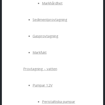
Markhårdhet
Sedimentprovtagning
Gasprovtagning
Markfukt
Provtagning – vatten
Pumpar 12V
Peristaltiska pumpar