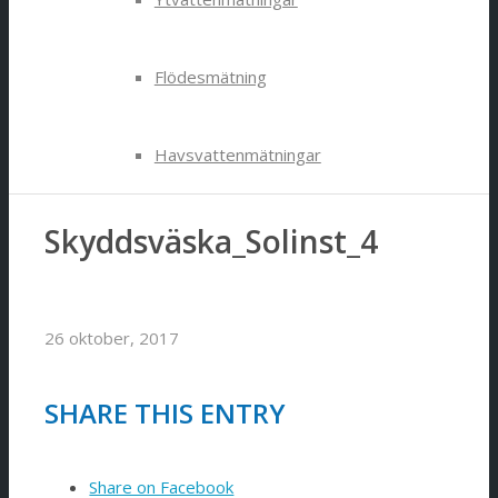
Flödesmätning
Havsvattenmätningar
Skyddsväska_Solinst_4
Uthyrning
Om oss
26 oktober, 2017
Kontakt
SHARE THIS ENTRY
TeleControlNet
Share on Facebook