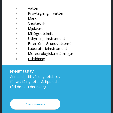
Vatten
Provtagning – vatten
Mark
Geoteknik
Mjukvaror
Miljögeoteknik
Uthyrning Instrument
Filterrör – Grundvattenrör
Laboratorieinstrument
Meteorologiska mätningar
Utbildning
NYHETSBREV
Anmäl dig till vårt nyhetsbrev
för att få nyheter & tips och
råd direkt i din inkorg.
Prenumerera