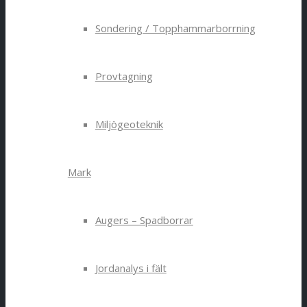
Sondering / Topphammarborrning
Provtagning
Miljögeoteknik
Mark
Augers – Spadborrar
Jordanalys i fält