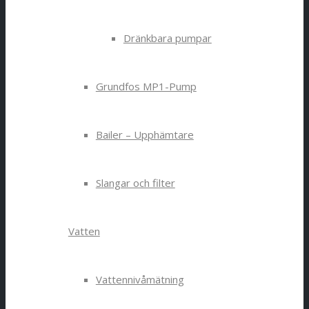
Dränkbara pumpar
Grundfos MP1-Pump
Bailer – Upphämtare
Slangar och filter
Vatten
Vattennivåmätning