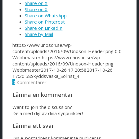
Share on X
Share on X
Prisfråga
Share on WhatsApp
Share on Pinterest
Share on LinkedIn
Share by Mail
Sök
https://www.unoson.se/wp-
content/uploads/2016/09/Unoson-Header.png
0
0
Webbmaster
https://www.unoson.se/wp-
Menu
Menu
content/uploads/2016/09/Unoson-Header.png
Webbmaster
2017-10-26 17:20:58
2017-10-26
17:20:58
Skyddsväska_Solinst_4
0
Kommentarer
Lämna en kommentar
Want to join the discussion?
Dela med dig av dina synpunkter!
Lämna ett svar
Din e-postadress kommer inte publiceras.