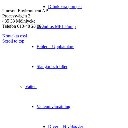
KONTAKT
Dränkbara pumpar
Unoson Environment AB
Processvägen 2
435 33 Mölnlycke
Telefon 010-48 33 880
Grundfos MP1-Pump
Kontakta ossl
Scroll to top
Bailer – Upphämtare
Slangar och filter
Vatten
Vattennivåmätning
Diver – Nivålogger