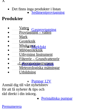
X
Det finns inga produkter i listan
Sedimentprovtagning
Produkter
Vatten
Gasprovtagning
Provtagning – vatten
Mark
Geoteknik
Mjukvaror
Markfukt
Miljögeoteknik
Uthyrning Instrument
Filterrör – Grundvattenrör
Laboratorieinstrument
Provtagning – vatten
Meteorologiska mätningar
Utbildning
NYHETSBREV
Pumpar 12V
Anmäl dig till vårt nyhetsbrev
för att få nyheter & tips och
råd direkt i din inkorg.
Peristaltiska pumpar
Prenumerera