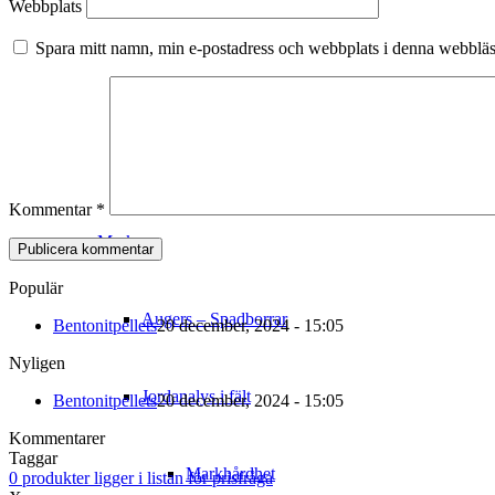
Webbplats
Sondering / Topphammarborrning
Spara mitt namn, min e-postadress och webbplats i denna webbläsa
Provtagning
Miljögeoteknik
Kommentar
*
Mark
Populär
Augers – Spadborrar
Bentonitpellets
20 december, 2024 - 15:05
Nyligen
Jordanalys i fält
Bentonitpellets
20 december, 2024 - 15:05
Kommentarer
Taggar
Markhårdhet
0
produkter
ligger i listan för prisfråga