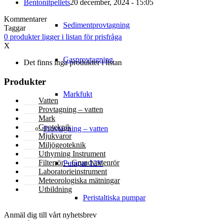
Bentonitpellets
20 december, 2024 - 15:05
Kommentarer
Sedimentprovtagning
Taggar
0
produkter
ligger i listan för prisfråga
X
Gasprovtagning
Det finns inga produkter i listan
Produkter
Markfukt
Vatten
Provtagning – vatten
Mark
Geoteknik
Provtagning – vatten
Mjukvaror
Miljögeoteknik
Uthyrning Instrument
Filterrör – Grundvattenrör
Pumpar 12V
Laboratorieinstrument
Meteorologiska mätningar
Utbildning
Peristaltiska pumpar
NYHETSBREV
Anmäl dig till vårt nyhetsbrev