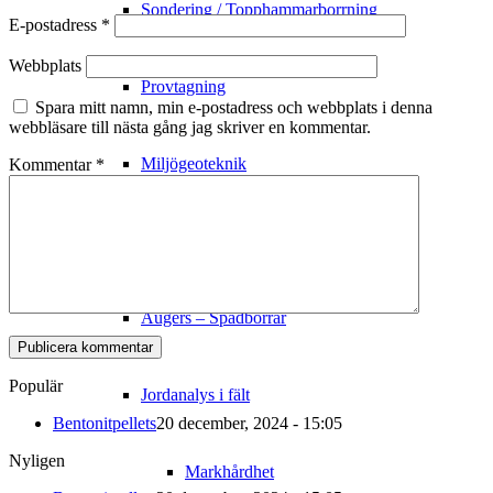
Sondering / Topphammarborrning
E-postadress
*
Webbplats
Provtagning
Spara mitt namn, min e-postadress och webbplats i denna
webbläsare till nästa gång jag skriver en kommentar.
Miljögeoteknik
Kommentar
*
Mark
Augers – Spadborrar
Populär
Jordanalys i fält
Bentonitpellets
20 december, 2024 - 15:05
Nyligen
Markhårdhet