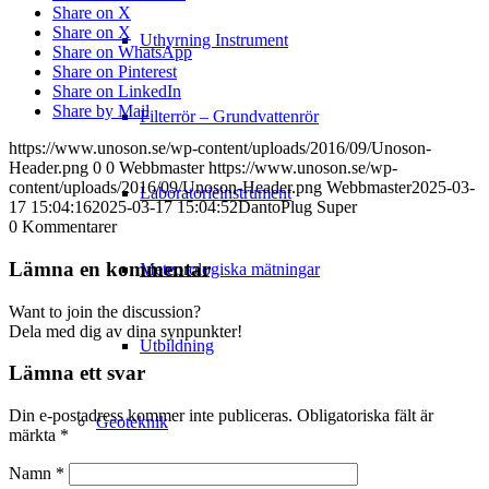
Share on X
Share on X
Uthyrning Instrument
Share on WhatsApp
Share on Pinterest
Share on LinkedIn
Share by Mail
Filterrör – Grundvattenrör
https://www.unoson.se/wp-content/uploads/2016/09/Unoson-
Header.png
0
0
Webbmaster
https://www.unoson.se/wp-
content/uploads/2016/09/Unoson-Header.png
Webbmaster
2025-03-
Laboratorieinstrument
17 15:04:16
2025-03-17 15:04:52
DantoPlug Super
0
Kommentarer
Lämna en kommentar
Meteorologiska mätningar
Want to join the discussion?
Dela med dig av dina synpunkter!
Utbildning
Lämna ett svar
Din e-postadress kommer inte publiceras.
Obligatoriska fält är
Geoteknik
märkta
*
Namn
*