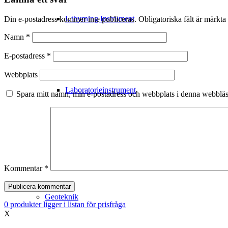
Uthyrning Instrument
Din e-postadress kommer inte publiceras.
Obligatoriska fält är märkta
Namn
*
Filterrör – Grundvattenrör
E-postadress
*
Webbplats
Laboratorieinstrument
Spara mitt namn, min e-postadress och webbplats i denna webbläsa
Meteorologiska mätningar
Utbildning
Kommentar
*
Geoteknik
0
produkter
ligger i listan för prisfråga
X