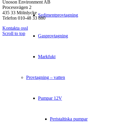
Unoson Environment AB
Processvägen 2
435 33 Mölnlycke
Sedimentprovtagning
Telefon 010-48 33 880
Kontakta ossl
Scroll to top
Gasprovtagning
Markfukt
Provtagning – vatten
Pumpar 12V
Peristaltiska pumpar