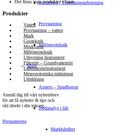
Det finns inga produkter i listan
Sondering / Topphammarborrning
Produkter
Provtagning
Vatten
Provtagning – vatten
Mark
Geoteknik
Miljögeoteknik
Mjukvaror
Miljögeoteknik
Uthyrning Instrument
Filterrör – Grundvattenrör
Mark
Laboratorieinstrument
Meteorologiska mätningar
Utbildning
Augers – Spadborrar
NYHETSBREV
Anmäl dig till vårt nyhetsbrev
för att få nyheter & tips och
råd direkt i din inkorg.
Jordanalys i fält
Prenumerera
Markhårdhet
KONTAKT