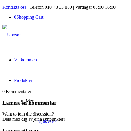
Kontakta oss
| Telefon 010-48 33 880 | Vardagar 08:00-16:00
0
Shopping Cart
Välkommen
Produkter
0
Kommentarer
Mer
Lämna en kommentar
Want to join the discussion?
Dela med dig av dina synpunkter!
Mjukvaror
Lämna ett svar