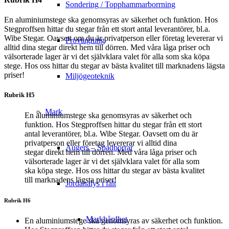
Sondering / Topphammarborrning
En aluminiumstege ska genomsyras av säkerhet och funktion. Hos
Stegproffsen hittar du stegar från ett stort antal leverantörer, bl.a.
Wibe Stegar. Oavsett om du är privatperson eller företag levererar vi
Provtagning
alltid dina stegar direkt hem till dörren. Med våra låga priser och
välsorterade lager är vi det självklara valet för alla som ska köpa
stege. Hos oss hittar du stegar av bästa kvalitet till marknadens lägsta
priser!
Miljögeoteknik
Rubrik H5
Mark
En aluminiumstege ska genomsyras av säkerhet och
funktion. Hos Stegproffsen hittar du stegar från ett stort
antal leverantörer, bl.a. Wibe Stegar. Oavsett om du är
privatperson eller företag levererar vi alltid dina
Augers – Spadborrar
stegar direkt hem till dörren. Med våra låga priser och
välsorterade lager är vi det självklara valet för alla som
ska köpa stege. Hos oss hittar du stegar av bästa kvalitet
till marknadens lägsta priser!
Jordanalys i fält
Rubrik H6
Markhårdhet
En aluminiumstege ska genomsyras av säkerhet och funktion.