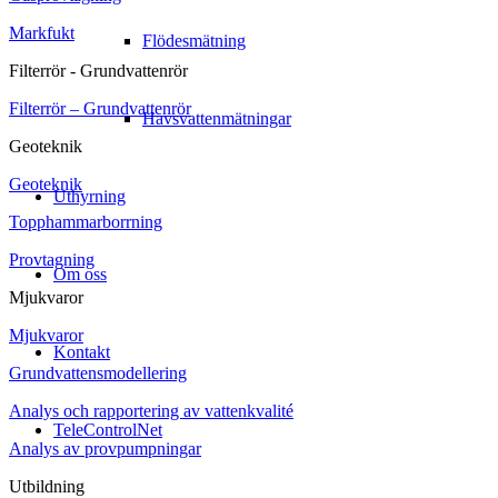
Markfukt
Flödesmätning
Filterrör - Grundvattenrör
Filterrör – Grundvattenrör
Havsvattenmätningar
Geoteknik
Geoteknik
Uthyrning
Topphammarborrning
Provtagning
Om oss
Mjukvaror
Mjukvaror
Kontakt
Grundvattensmodellering
Analys och rapportering av vattenkvalité
TeleControlNet
Analys av provpumpningar
Utbildning