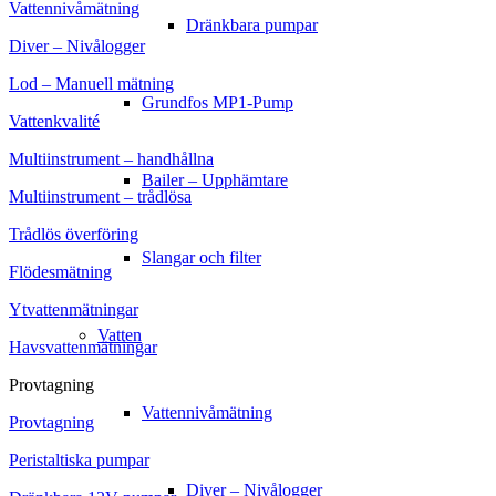
Vattennivåmätning
Dränkbara pumpar
Diver – Nivålogger
Lod – Manuell mätning
Grundfos MP1-Pump
Vattenkvalité
Multiinstrument – handhållna
Bailer – Upphämtare
Multiinstrument – trådlösa
Trådlös överföring
Slangar och filter
Flödesmätning
Ytvattenmätningar
Vatten
Havsvattenmätningar
Provtagning
Vattennivåmätning
Provtagning
Peristaltiska pumpar
Diver – Nivålogger