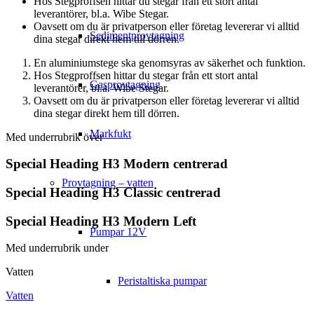
Hos Stegproffsen hittar du stegar från ett stort antal
leverantörer, bl.a. Wibe Stegar.
Oavsett om du är privatperson eller företag levererar vi alltid
Sedimentprovtagning
dina stegar direkt hem till dörren.
En aluminiumstege ska genomsyras av säkerhet och funktion.
Hos Stegproffsen hittar du stegar från ett stort antal
Gasprovtagning
leverantörer, bl.a. Wibe Stegar.
Oavsett om du är privatperson eller företag levererar vi alltid
dina stegar direkt hem till dörren.
Markfukt
Med underrubrik över
Special Heading H3 Modern centrerad
Provtagning – vatten
Special Heading H3 Classic centrerad
Special Heading H3 Modern Left
Pumpar 12V
Med underrubrik under
Vatten
Peristaltiska pumpar
Vatten