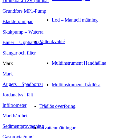
Dränkbara 12V pumpar
Grundfors MP1-Pump
Lod – Manuell mätning
Bladderpumpar
Skakpump – Waterra
Vattenkvalité
Bailer – Upphämtare
Slangar och filter
Multiinstrument Handhållna
Mark
Mark
Augers – Spadborrar
Multiinstrument Trådlösa
Jordanalys i fält
Infiltrometer
Trådlös överföring
Markhårdhet
Sedimentprovtagning
Ytvattenmätningar
Gasprovtagning