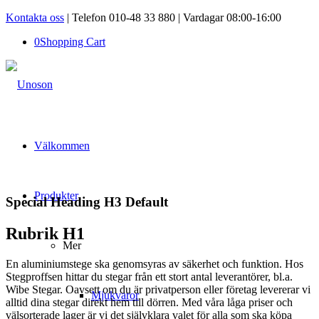
Kontakta oss
| Telefon 010-48 33 880 | Vardagar 08:00-16:00
0
Shopping Cart
Välkommen
Produkter
Special Heading H3 Default
Rubrik H1
Mer
En aluminiumstege ska genomsyras av säkerhet och funktion. Hos
Stegproffsen hittar du stegar från ett stort antal leverantörer, bl.a.
Wibe Stegar. Oavsett om du är privatperson eller företag levererar vi
Mjukvaror
alltid dina stegar direkt hem till dörren. Med våra låga priser och
välsorterade lager är vi det självklara valet för alla som ska köpa