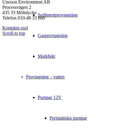
Unoson Environment AB
Processvägen 2
435 33 Mölnlycke
Sedimentprovtagning
Telefon 010-48 33 880
Kontakta ossl
Scroll to top
Gasprovtagning
Markfukt
Provtagning – vatten
Pumpar 12V
Peristaltiska pumpar