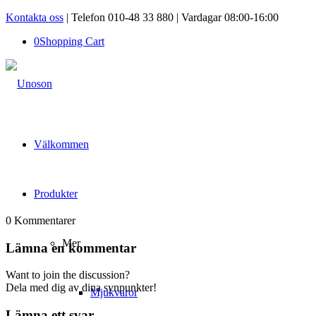
Kontakta oss
| Telefon 010-48 33 880 | Vardagar 08:00-16:00
0
Shopping Cart
Välkommen
Produkter
0
Kommentarer
Mer
Lämna en kommentar
Want to join the discussion?
Dela med dig av dina synpunkter!
Mjukvaror
Lämna ett svar