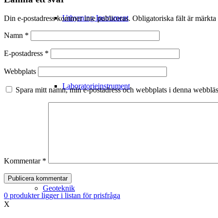
Uthyrning Instrument
Din e-postadress kommer inte publiceras.
Obligatoriska fält är märkta
Namn
*
Filterrör – Grundvattenrör
E-postadress
*
Webbplats
Laboratorieinstrument
Spara mitt namn, min e-postadress och webbplats i denna webbläsa
Meteorologiska mätningar
Utbildning
Kommentar
*
Geoteknik
0
produkter
ligger i listan för prisfråga
X