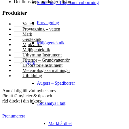
Det finns inga produkter i listan
Sondering / Topphammarborrning
Produkter
Provtagning
Vatten
Provtagning – vatten
Mark
Geoteknik
Miljögeoteknik
Mjukvaror
Miljögeoteknik
Uthyrning Instrument
Filterrör – Grundvattenrör
Mark
Laboratorieinstrument
Meteorologiska mätningar
Utbildning
Augers – Spadborrar
NYHETSBREV
Anmäl dig till vårt nyhetsbrev
för att få nyheter & tips och
råd direkt i din inkorg.
Jordanalys i fält
Prenumerera
Markhårdhet
KONTAKT