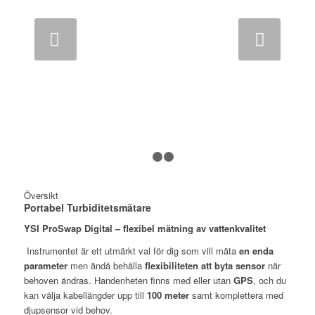
Nästa
1
2
3
Översikt
Portabel Turbiditetsmätare
YSI ProSwap Digital – flexibel mätning av vattenkvalitet
Instrumentet är ett utmärkt val för dig som vill mäta
en enda
parameter
men ändå behålla
flexibiliteten att byta sensor
när
behoven ändras. Handenheten finns med eller utan
GPS
, och du
kan välja kabellängder upp till
100 meter
samt komplettera med
djupsensor vid behov.