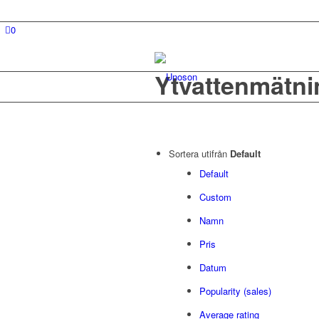
0
Ytvattenmätni
Sortera utifrån
Default
Default
Custom
Namn
Pris
Datum
Popularity (sales)
Average rating